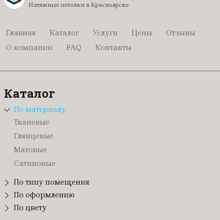
Натяжные потолки в Красноярске
Главная
Каталог
Услуги
Цены
Отзывы
О компании
FAQ
Контакты
Каталог
По материалу
Тканевые
Глянцевые
Матовые
Сатиновые
По типу помещения
В санузел (туалет)
По оформлению
Светопрозрачные
По цвету
В гостиную