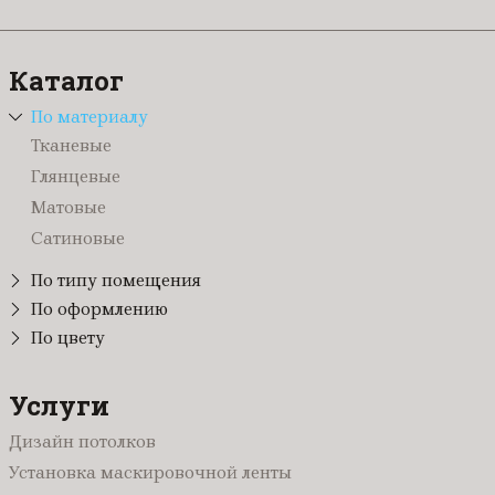
Каталог
По материалу
Тканевые
Глянцевые
Матовые
Сатиновые
По типу помещения
В санузел (туалет)
По оформлению
Светопрозрачные
По цвету
В гостиную
Синие
Зеркальные
В ванную
Голубые
Услуги
Кривые линии
В спальню
Розовые
Звездное небо
На балкон / на лоджию
Дизайн потолков
Зеленые
3D
Для офиса
Установка маскировочной ленты
Белые
Бесшовные
В зал