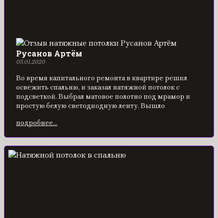
Русанов Артём
03.01.2020
Во время капитального ремонта в квартире решил
освежить спальню, и заказал натяжной потолок с
подсветкой. Выбрал матовое полотно под мрамор и
простую белую светодиодную ленту. Вышло
оригинально, мне понравилось. В спальне стало
подробнее...
гораздо уютнее.