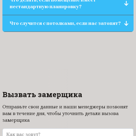
частях дома важно создать уют.
нестандартную планировку?
Одним из преимуществ натяжных потолков
Что случится с потолками, если нас затопят?
является возможность подстроить полотно под
любую форму помещения.
Наши потолки выдерживают до 100 л. воды на
квадратный метр. Это спасёт ваш ремонт в
случае затопления сверху. Если это произойдёт,
просто позвоните нам. Наша бригада приедет и
устранит проблему совершенно бесплатно.
Потолок будет как новый!
Вызвать замерщика
Отправьте свои данные и наши менеджеры позвонят
вам в течение дня, чтобы уточнить детали вызова
замерщика