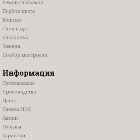
Ремонт потолков
Бежевые
Парящие
На кухню
Подбор цвета
Красные
Двухуровневые
Для бассейна
Монтаж
Черные
Многоуровневые
В комнату
Слив воды
С фотопечатью
В коридор
Рассрочка
Одноуровневые
В детскую
Замена
С рисунком
Для коттеджа
Подбор материала
Со световыми линиями
Для дачи
С подсветкой
В прихожую
Информация
Фактурные с тиснением и узором
Светильники
С трековыми светильниками
Производство
Цены
Пленка ПВХ
Акции
Отзывы
Гарантии