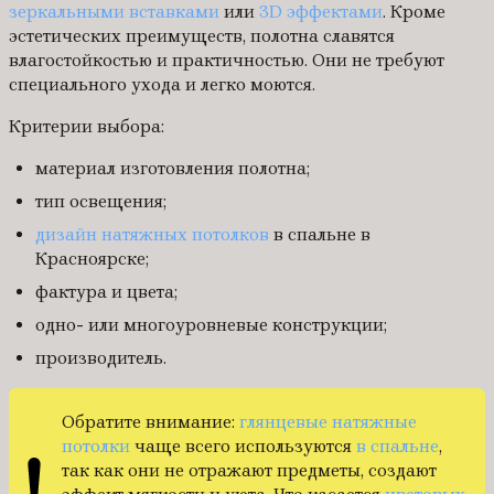
зеркальными вставками
или
3D эффектами
. Кроме
эстетических преимуществ, полотна славятся
влагостойкостью и практичностью. Они не требуют
специального ухода и легко моются.
Критерии выбора:
материал изготовления полотна;
тип освещения;
дизайн натяжных потолков
в спальне в
Красноярске;
фактура и цвета;
одно- или многоуровневые конструкции;
производитель.
Обратите внимание:
глянцевые натяжные
потолки
чаще всего используются
в спальне
,
так как они не отражают предметы, создают