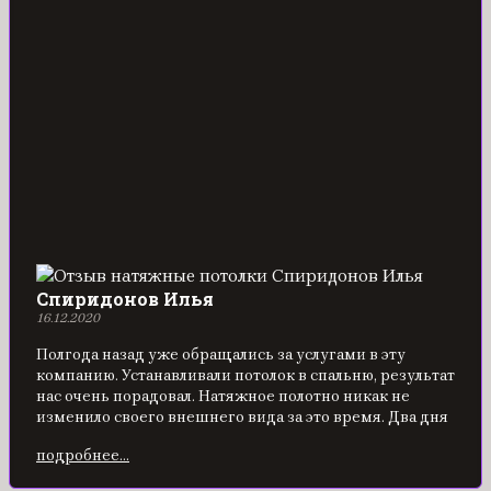
Спиридонов Илья
16.12.2020
Полгода назад уже обращались за услугами в эту
компанию. Устанавливали потолок в спальню, результат
нас очень порадовал. Натяжное полотно никак не
изменило своего внешнего вида за это время. Два дня
назад решили установить такой же потолок, но уже в
подробнее...
кухне. Монтажники и оператор были все также
вежливые, поинтересовались личными